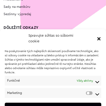
Sady na manikúru
Sezónny výpredaj
DÔLEŽITÉ ODKAZY
Spravujte súhlas so súbormi
Kontakt
cookie
Wishlist
Na poskytovanie tých najlepších skúseností používame technológie, ako
Vernostný program
sú súbory cookie na ukladanie a/alebo prístup k informáciám o zariadení.
Súhlas s týmito technológiami nám umožní spracovávať údaje, ako je
správanie pri prehliadaní alebo jedinečné ID na tejto stránke. Nesúhlas
O NÁKUPE
alebo odvolanie súhlasu môže nepriaznivo ovplyvniť určité vlastnosti a
funkcie.
Obchodné podmienky
Funkčné
Vždy aktívny
Vrátenie a reklamácia tovaru
Zásady používania súborov cookie (EÚ)
Marketing
Ochrana osobných údajov