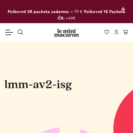
+
Poštovné SR packeta zadarmo:
+ 79 €
Poštovné 1€ Packeta
ČR:
+49€
lmm-av2-isg