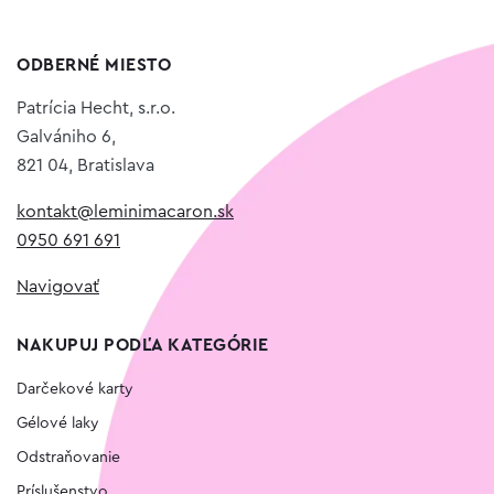
ODBERNÉ MIESTO
Patrícia Hecht, s.r.o.
Galvániho 6,
821 04, Bratislava
kontakt@leminimacaron.sk
0950 691 691
Navigovať
NAKUPUJ PODĽA KATEGÓRIE
Darčekové karty
Gélové laky
Odstraňovanie
Príslušenstvo