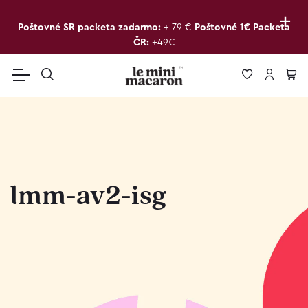
+
Poštovné SR packeta zadarmo:
+ 79 €
Poštovné 1€ Packeta
ČR:
+49€
lmm-av2-isg