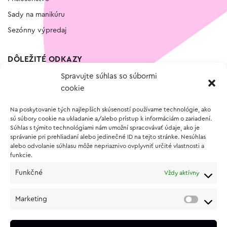
Sady na manikúru
Sezónny výpredaj
DÔLEŽITÉ ODKAZY
Spravujte súhlas so súbormi
Kontakt
cookie
Wishlist
Na poskytovanie tých najlepších skúseností používame technológie, ako
Vernostný program
sú súbory cookie na ukladanie a/alebo prístup k informáciám o zariadení.
Súhlas s týmito technológiami nám umožní spracovávať údaje, ako je
správanie pri prehliadaní alebo jedinečné ID na tejto stránke. Nesúhlas
O NÁKUPE
alebo odvolanie súhlasu môže nepriaznivo ovplyvniť určité vlastnosti a
funkcie.
Obchodné podmienky
Funkčné
Vždy aktívny
Vrátenie a reklamácia tovaru
Zásady používania súborov cookie (EÚ)
Marketing
Ochrana osobných údajov