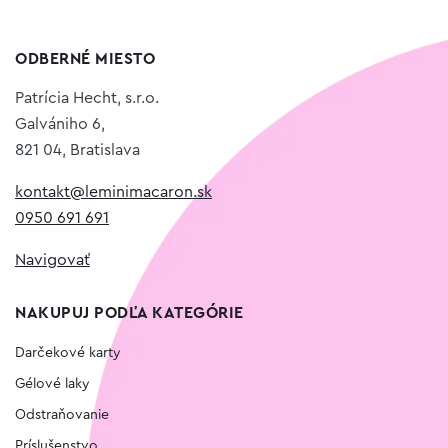
ODBERNÉ MIESTO
Patrícia Hecht, s.r.o.
Galvániho 6,
821 04, Bratislava
kontakt@leminimacaron.sk
0950 691 691
Navigovať
NAKUPUJ PODĽA KATEGÓRIE
Darčekové karty
Gélové laky
Odstraňovanie
Príslušenstvo