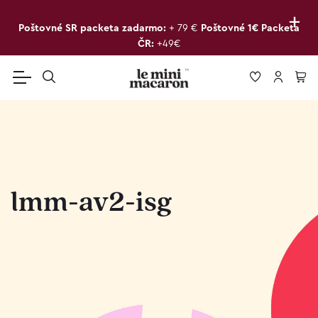
+
Poštovné SR packeta zadarmo:
+ 79 €
Poštovné 1€ Packeta
ČR:
+49€
lmm-av2-isg