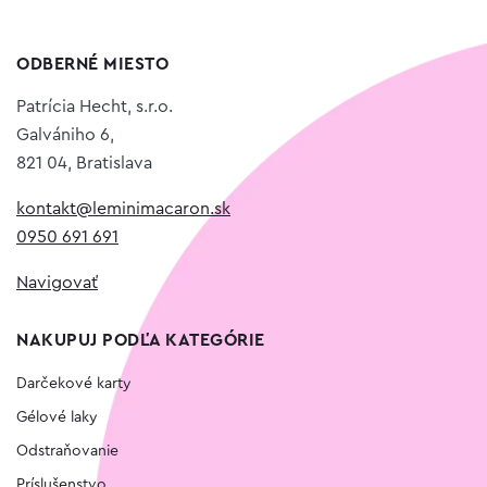
ODBERNÉ MIESTO
Patrícia Hecht, s.r.o.
Galvániho 6,
821 04, Bratislava
kontakt@leminimacaron.sk
0950 691 691
Navigovať
NAKUPUJ PODĽA KATEGÓRIE
Darčekové karty
Gélové laky
Odstraňovanie
Príslušenstvo