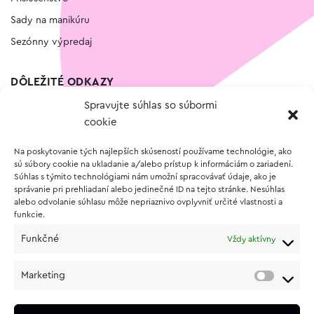
Sady na manikúru
Sezónny výpredaj
DÔLEŽITÉ ODKAZY
Spravujte súhlas so súbormi
Kontakt
cookie
Wishlist
Na poskytovanie tých najlepších skúseností používame technológie, ako
Vernostný program
sú súbory cookie na ukladanie a/alebo prístup k informáciám o zariadení.
Súhlas s týmito technológiami nám umožní spracovávať údaje, ako je
správanie pri prehliadaní alebo jedinečné ID na tejto stránke. Nesúhlas
O NÁKUPE
alebo odvolanie súhlasu môže nepriaznivo ovplyvniť určité vlastnosti a
funkcie.
Obchodné podmienky
Funkčné
Vždy aktívny
Vrátenie a reklamácia tovaru
Zásady používania súborov cookie (EÚ)
Marketing
Ochrana osobných údajov