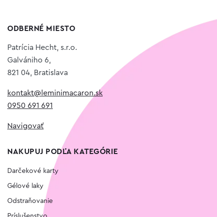
ODBERNÉ MIESTO
Patrícia Hecht, s.r.o.
Galvániho 6,
821 04, Bratislava
kontakt@leminimacaron.sk
0950 691 691
Navigovať
NAKUPUJ PODĽA KATEGÓRIE
Darčekové karty
Gélové laky
Odstraňovanie
Príslušenstvo