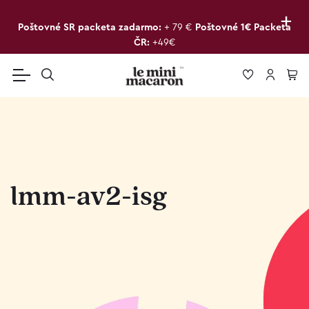
+
Poštovné SR packeta zadarmo:
+ 79 €
Poštovné 1€ Packeta
ČR:
+49€
lmm-av2-isg