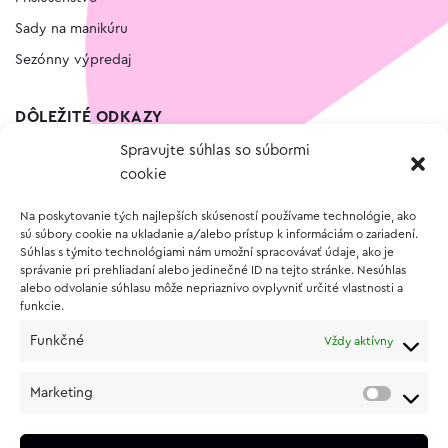
Sady na manikúru
Sezónny výpredaj
DÔLEŽITÉ ODKAZY
Spravujte súhlas so súbormi
Kontakt
cookie
Wishlist
Na poskytovanie tých najlepších skúseností používame technológie, ako
Vernostný program
sú súbory cookie na ukladanie a/alebo prístup k informáciám o zariadení.
Súhlas s týmito technológiami nám umožní spracovávať údaje, ako je
správanie pri prehliadaní alebo jedinečné ID na tejto stránke. Nesúhlas
O NÁKUPE
alebo odvolanie súhlasu môže nepriaznivo ovplyvniť určité vlastnosti a
funkcie.
Obchodné podmienky
Funkčné
Vždy aktívny
Vrátenie a reklamácia tovaru
Zásady používania súborov cookie (EÚ)
Marketing
Ochrana osobných údajov