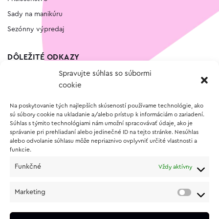
Sady na manikúru
Sezónny výpredaj
DÔLEŽITÉ ODKAZY
Spravujte súhlas so súbormi
Kontakt
cookie
Wishlist
Na poskytovanie tých najlepších skúseností používame technológie, ako
Vernostný program
sú súbory cookie na ukladanie a/alebo prístup k informáciám o zariadení.
Súhlas s týmito technológiami nám umožní spracovávať údaje, ako je
správanie pri prehliadaní alebo jedinečné ID na tejto stránke. Nesúhlas
O NÁKUPE
alebo odvolanie súhlasu môže nepriaznivo ovplyvniť určité vlastnosti a
funkcie.
Obchodné podmienky
Funkčné
Vždy aktívny
Vrátenie a reklamácia tovaru
Zásady používania súborov cookie (EÚ)
Marketing
Ochrana osobných údajov