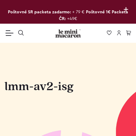
+
Poštovné SR packeta zadarmo:
+ 79 €
Poštovné 1€ Packeta
ČR:
+49€
lmm-av2-isg