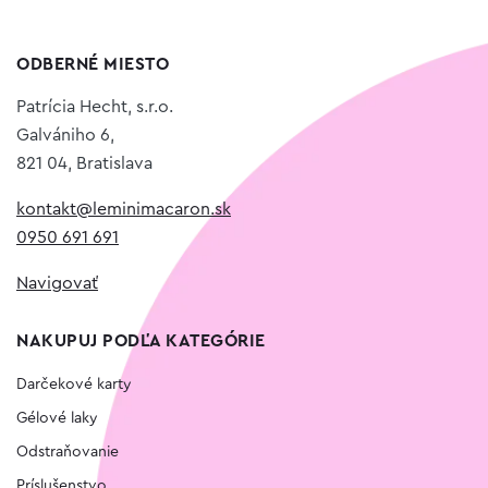
ODBERNÉ MIESTO
Patrícia Hecht, s.r.o.
Galvániho 6,
821 04, Bratislava
kontakt@leminimacaron.sk
0950 691 691
Navigovať
NAKUPUJ PODĽA KATEGÓRIE
Darčekové karty
Gélové laky
Odstraňovanie
Príslušenstvo