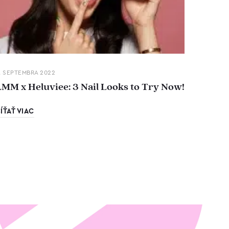
. SEPTEMBRA 2022
LMM x Heluviee: 3 Nail Looks to Try Now!
ÍŤAŤ VIAC