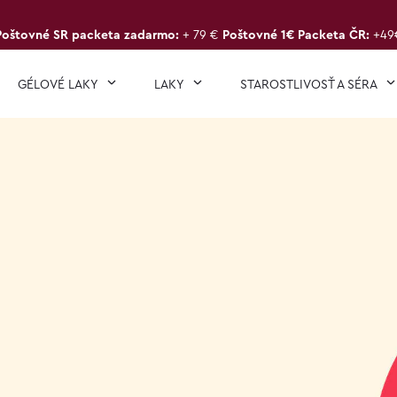
Poštovné SR packeta zadarmo:
+ 79 €
Poštovné 1€ Packeta ČR:
+49
GÉLOVÉ LAKY
LAKY
STAROSTLIVOSŤ A SÉRA