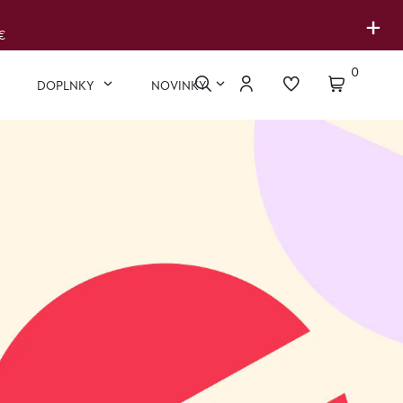
+
€
0
DOPLNKY
NOVINKY