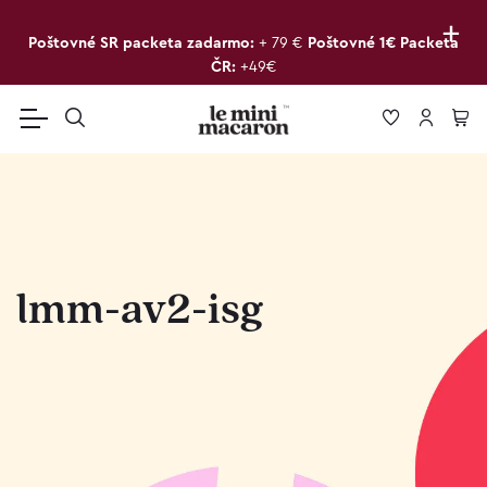
+
Poštovné SR packeta zadarmo:
+ 79 €
Poštovné 1€ Packeta
ČR:
+49€
lmm-av2-isg