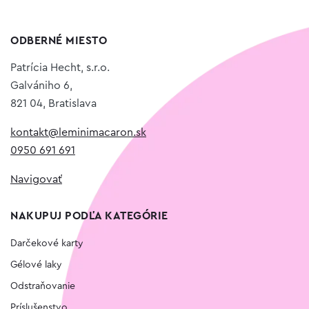
ODBERNÉ MIESTO
Patrícia Hecht, s.r.o.
Galvániho 6,
821 04, Bratislava
kontakt@leminimacaron.sk
0950 691 691
Navigovať
NAKUPUJ PODĽA KATEGÓRIE
Darčekové karty
Gélové laky
Odstraňovanie
Príslušenstvo