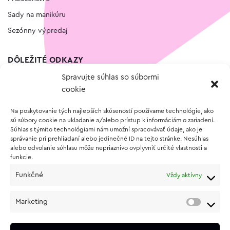
Sady na manikúru
Sezónny výpredaj
DÔLEŽITÉ ODKAZY
Spravujte súhlas so súbormi
Kontakt
cookie
Wishlist
Na poskytovanie tých najlepších skúseností používame technológie, ako
Vernostný program
sú súbory cookie na ukladanie a/alebo prístup k informáciám o zariadení.
Súhlas s týmito technológiami nám umožní spracovávať údaje, ako je
správanie pri prehliadaní alebo jedinečné ID na tejto stránke. Nesúhlas
O NÁKUPE
alebo odvolanie súhlasu môže nepriaznivo ovplyvniť určité vlastnosti a
funkcie.
Obchodné podmienky
Funkčné
Vždy aktívny
Vrátenie a reklamácia tovaru
Zásady používania súborov cookie (EÚ)
Marketing
Ochrana osobných údajov