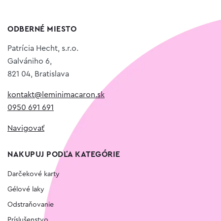
ODBERNÉ MIESTO
Patrícia Hecht, s.r.o.
Galvániho 6,
821 04, Bratislava
kontakt@leminimacaron.sk
0950 691 691
Navigovať
NAKUPUJ PODĽA KATEGÓRIE
Darčekové karty
Gélové laky
Odstraňovanie
Príslušenstvo