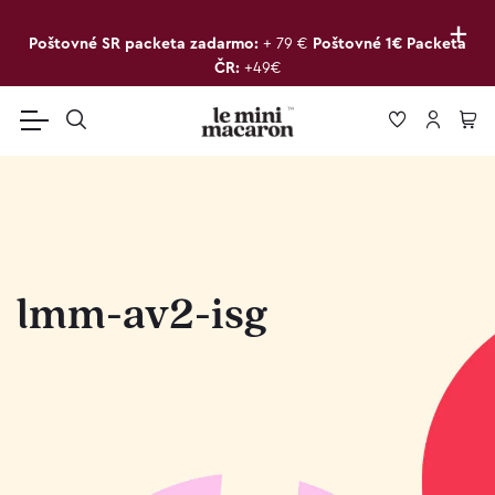
+
Poštovné SR packeta zadarmo:
+ 79 €
Poštovné 1€ Packeta
ČR:
+49€
lmm-av2-isg