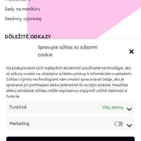
Sady na manikúru
Sezónny výpredaj
DÔLEŽITÉ ODKAZY
Spravujte súhlas so súbormi
Kontakt
cookie
Wishlist
Na poskytovanie tých najlepších skúseností používame technológie, ako
Vernostný program
sú súbory cookie na ukladanie a/alebo prístup k informáciám o zariadení.
Súhlas s týmito technológiami nám umožní spracovávať údaje, ako je
správanie pri prehliadaní alebo jedinečné ID na tejto stránke. Nesúhlas
O NÁKUPE
alebo odvolanie súhlasu môže nepriaznivo ovplyvniť určité vlastnosti a
funkcie.
Obchodné podmienky
Funkčné
Vždy aktívny
Vrátenie a reklamácia tovaru
Zásady používania súborov cookie (EÚ)
Marketing
Ochrana osobných údajov