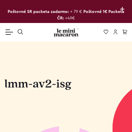
+
Poštovné SR packeta zadarmo:
+ 79 €
Poštovné 1€ Packeta
ČR:
+49€
lmm-av2-isg