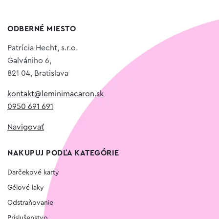
ODBERNÉ MIESTO
Patrícia Hecht, s.r.o.
Galvániho 6,
821 04, Bratislava
kontakt@leminimacaron.sk
0950 691 691
Navigovať
NAKUPUJ PODĽA KATEGÓRIE
Darčekové karty
Gélové laky
Odstraňovanie
Príslušenstvo