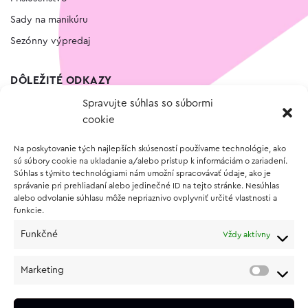
Sady na manikúru
Sezónny výpredaj
DÔLEŽITÉ ODKAZY
Spravujte súhlas so súbormi
Kontakt
cookie
Wishlist
Na poskytovanie tých najlepších skúseností používame technológie, ako
Vernostný program
sú súbory cookie na ukladanie a/alebo prístup k informáciám o zariadení.
Súhlas s týmito technológiami nám umožní spracovávať údaje, ako je
správanie pri prehliadaní alebo jedinečné ID na tejto stránke. Nesúhlas
O NÁKUPE
alebo odvolanie súhlasu môže nepriaznivo ovplyvniť určité vlastnosti a
funkcie.
Obchodné podmienky
Funkčné
Vždy aktívny
Vrátenie a reklamácia tovaru
Zásady používania súborov cookie (EÚ)
Marketing
Ochrana osobných údajov