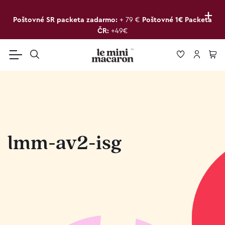
+
Poštovné SR packeta zadarmo:
+ 79 €
Poštovné 1€ Packeta
ČR:
+49€
lmm-av2-isg