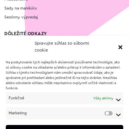
Sady na manikúru
Sezónny výpredaj
DÔLEŽITÉ ODKAZY
Spravujte súhlas so súbormi
Kontakt
cookie
Wishlist
Na poskytovanie tých najlepších skúseností používame technológie, ako
Vernostný program
sú súbory cookie na ukladanie a/alebo prístup k informáciám o zariadení.
Súhlas s týmito technológiami nám umožní spracovávať údaje, ako je
správanie pri prehliadaní alebo jedinečné ID na tejto stránke. Nesúhlas
O NÁKUPE
alebo odvolanie súhlasu môže nepriaznivo ovplyvniť určité vlastnosti a
funkcie.
Obchodné podmienky
Funkčné
Vždy aktívny
Vrátenie a reklamácia tovaru
Zásady používania súborov cookie (EÚ)
Marketing
Ochrana osobných údajov