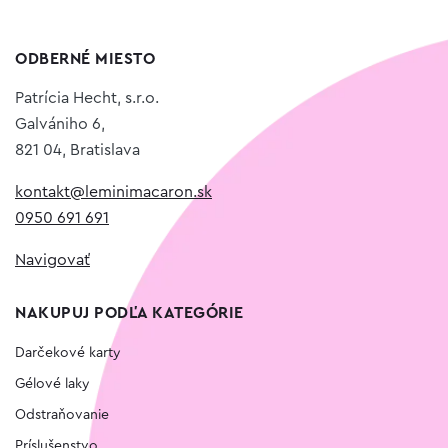
ODBERNÉ MIESTO
Patrícia Hecht, s.r.o.
Galvániho 6,
821 04, Bratislava
kontakt@leminimacaron.sk
0950 691 691
Navigovať
NAKUPUJ PODĽA KATEGÓRIE
Darčekové karty
Gélové laky
Odstraňovanie
Príslušenstvo