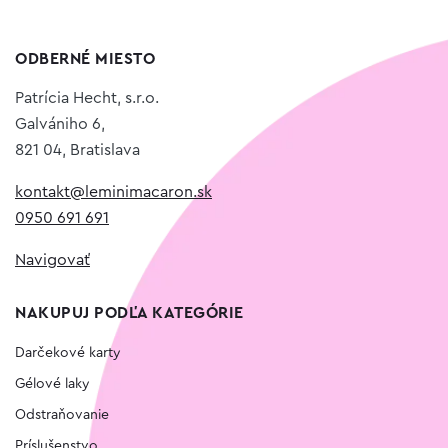
ODBERNÉ MIESTO
Patrícia Hecht, s.r.o.
Galvániho 6,
821 04, Bratislava
kontakt@leminimacaron.sk
0950 691 691
Navigovať
NAKUPUJ PODĽA KATEGÓRIE
Darčekové karty
Gélové laky
Odstraňovanie
Príslušenstvo