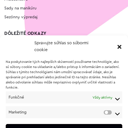
Sady na manikúru
Sezónny výpredaj
DÔLEŽITÉ ODKAZY
Spravujte súhlas so súbormi
Kontakt
cookie
Wishlist
Na poskytovanie tých najlepších skúseností používame technológie, ako
Vernostný program
sú súbory cookie na ukladanie a/alebo prístup k informáciám o zariadení.
Súhlas s týmito technológiami nám umožní spracovávať údaje, ako je
správanie pri prehliadaní alebo jedinečné ID na tejto stránke. Nesúhlas
O NÁKUPE
alebo odvolanie súhlasu môže nepriaznivo ovplyvniť určité vlastnosti a
funkcie.
Obchodné podmienky
Funkčné
Vždy aktívny
Vrátenie a reklamácia tovaru
Zásady používania súborov cookie (EÚ)
Marketing
Ochrana osobných údajov