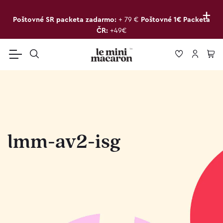
+
Poštovné SR packeta zadarmo:
+ 79 €
Poštovné 1€ Packeta
ČR:
+49€
lmm-av2-isg