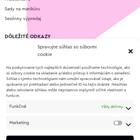
Sady na manikúru
Sezónny výpredaj
DÔLEŽITÉ ODKAZY
Spravujte súhlas so súbormi
Kontakt
cookie
Wishlist
Na poskytovanie tých najlepších skúseností používame technológie, ako
Vernostný program
sú súbory cookie na ukladanie a/alebo prístup k informáciám o zariadení.
Súhlas s týmito technológiami nám umožní spracovávať údaje, ako je
správanie pri prehliadaní alebo jedinečné ID na tejto stránke. Nesúhlas
O NÁKUPE
alebo odvolanie súhlasu môže nepriaznivo ovplyvniť určité vlastnosti a
funkcie.
Obchodné podmienky
Funkčné
Vždy aktívny
Vrátenie a reklamácia tovaru
Zásady používania súborov cookie (EÚ)
Marketing
Ochrana osobných údajov