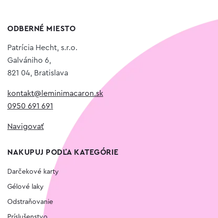
ODBERNÉ MIESTO
Patrícia Hecht, s.r.o.
Galvániho 6,
821 04, Bratislava
kontakt@leminimacaron.sk
0950 691 691
Navigovať
NAKUPUJ PODĽA KATEGÓRIE
Darčekové karty
Gélové laky
Odstraňovanie
Príslušenstvo