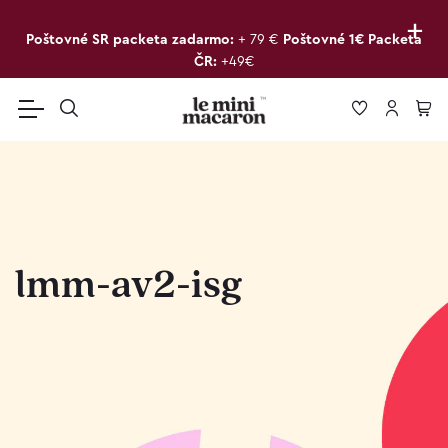
+
Poštovné SR packeta zadarmo:
+ 79 €
Poštovné 1€ Packeta
ČR:
+49€
lmm-av2-isg