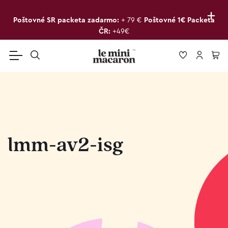
+
Poštovné SR packeta zadarmo:
+ 79 €
Poštovné 1€ Packeta
ČR:
+49€
lmm-av2-isg