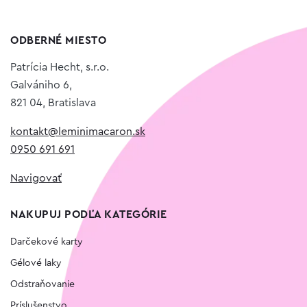
ODBERNÉ MIESTO
Patrícia Hecht, s.r.o.
Galvániho 6,
821 04, Bratislava
kontakt@leminimacaron.sk
0950 691 691
Navigovať
NAKUPUJ PODĽA KATEGÓRIE
Darčekové karty
Gélové laky
Odstraňovanie
Príslušenstvo