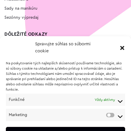
Sady na manikúru
Sezónny výpredaj
DÔLEŽITÉ ODKAZY
Spravujte súhlas so súbormi
Kontakt
cookie
Wishlist
Na poskytovanie tých najlepších skúseností používame technológie, ako
Vernostný program
sú súbory cookie na ukladanie a/alebo prístup k informáciám o zariadení.
Súhlas s týmito technológiami nám umožní spracovávať údaje, ako je
správanie pri prehliadaní alebo jedinečné ID na tejto stránke. Nesúhlas
O NÁKUPE
alebo odvolanie súhlasu môže nepriaznivo ovplyvniť určité vlastnosti a
funkcie.
Obchodné podmienky
Funkčné
Vždy aktívny
Vrátenie a reklamácia tovaru
Zásady používania súborov cookie (EÚ)
Marketing
Ochrana osobných údajov