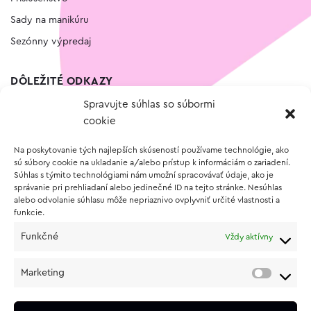
Sady na manikúru
Sezónny výpredaj
DÔLEŽITÉ ODKAZY
Spravujte súhlas so súbormi
Kontakt
cookie
Wishlist
Na poskytovanie tých najlepších skúseností používame technológie, ako
Vernostný program
sú súbory cookie na ukladanie a/alebo prístup k informáciám o zariadení.
Súhlas s týmito technológiami nám umožní spracovávať údaje, ako je
správanie pri prehliadaní alebo jedinečné ID na tejto stránke. Nesúhlas
O NÁKUPE
alebo odvolanie súhlasu môže nepriaznivo ovplyvniť určité vlastnosti a
funkcie.
Obchodné podmienky
Funkčné
Vždy aktívny
Vrátenie a reklamácia tovaru
Zásady používania súborov cookie (EÚ)
Marketing
Ochrana osobných údajov