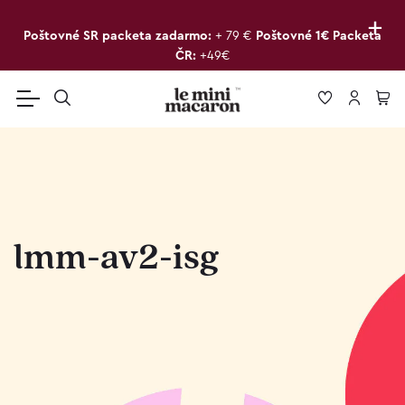
+
Poštovné SR packeta zadarmo:
+ 79 €
Poštovné 1€ Packeta
ČR:
+49€
lmm-av2-isg