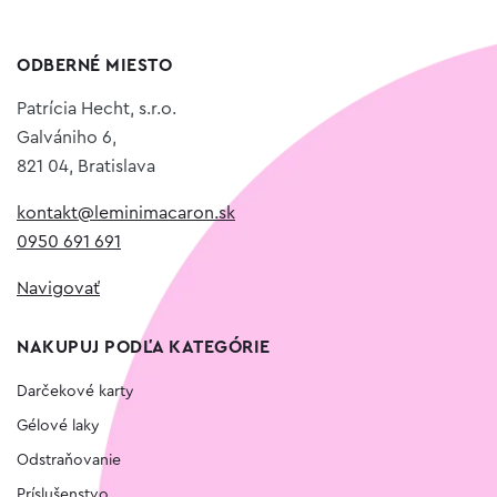
ODBERNÉ MIESTO
Patrícia Hecht, s.r.o.
Galvániho 6,
821 04, Bratislava
kontakt@leminimacaron.sk
0950 691 691
Navigovať
NAKUPUJ PODĽA KATEGÓRIE
Darčekové karty
Gélové laky
Odstraňovanie
Príslušenstvo