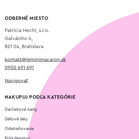
ODBERNÉ MIESTO
Patrícia Hecht, s.r.o.
Galvániho 6,
821 04, Bratislava
kontakt@leminimacaron.sk
0950 691 691
Navigovať
NAKUPUJ PODĽA KATEGÓRIE
Darčekové karty
Gélové laky
Odstraňovanie
Príslušenstvo