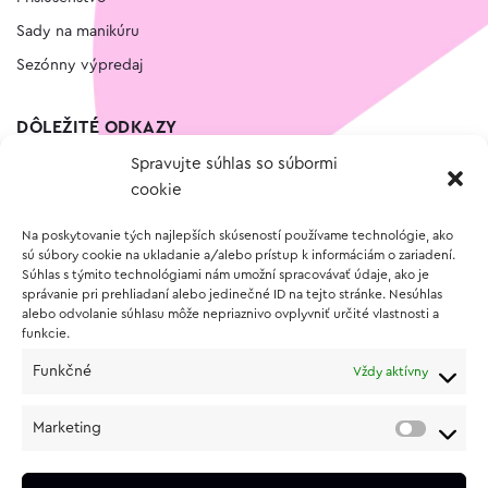
Sady na manikúru
Sezónny výpredaj
DÔLEŽITÉ ODKAZY
Spravujte súhlas so súbormi
Kontakt
cookie
Wishlist
Na poskytovanie tých najlepších skúseností používame technológie, ako
Vernostný program
sú súbory cookie na ukladanie a/alebo prístup k informáciám o zariadení.
Súhlas s týmito technológiami nám umožní spracovávať údaje, ako je
správanie pri prehliadaní alebo jedinečné ID na tejto stránke. Nesúhlas
O NÁKUPE
alebo odvolanie súhlasu môže nepriaznivo ovplyvniť určité vlastnosti a
funkcie.
Obchodné podmienky
Funkčné
Vždy aktívny
Vrátenie a reklamácia tovaru
Zásady používania súborov cookie (EÚ)
Marketing
Ochrana osobných údajov