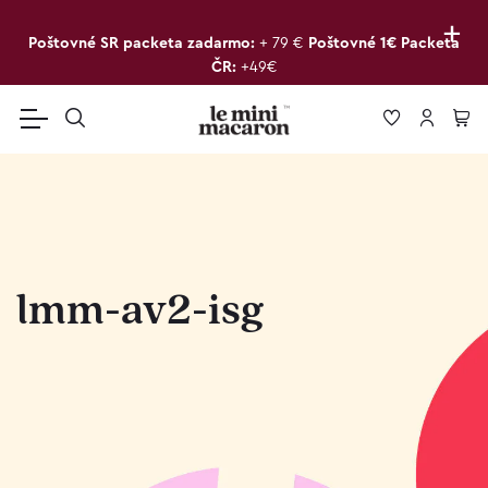
+
Poštovné SR packeta zadarmo:
+ 79 €
Poštovné 1€ Packeta
ČR:
+49€
lmm-av2-isg