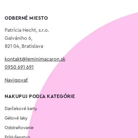
ODBERNÉ MIESTO
Patrícia Hecht, s.r.o.
Galvániho 6,
821 04, Bratislava
kontakt@leminimacaron.sk
0950 691 691
Navigovať
NAKUPUJ PODĽA KATEGÓRIE
Darčekové karty
Gélové laky
Odstraňovanie
Príslušenstvo