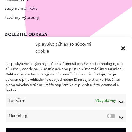
Sady na manikúru
Sezónny výpredaj
DÔLEŽITÉ ODKAZY
Spravujte súhlas so súbormi
Kontakt
cookie
Wishlist
Na poskytovanie tých najlepších skúseností používame technológie, ako
Vernostný program
sú súbory cookie na ukladanie a/alebo prístup k informáciám o zariadení.
Súhlas s týmito technológiami nám umožní spracovávať údaje, ako je
správanie pri prehliadaní alebo jedinečné ID na tejto stránke. Nesúhlas
O NÁKUPE
alebo odvolanie súhlasu môže nepriaznivo ovplyvniť určité vlastnosti a
funkcie.
Obchodné podmienky
Funkčné
Vždy aktívny
Vrátenie a reklamácia tovaru
Zásady používania súborov cookie (EÚ)
Marketing
Ochrana osobných údajov