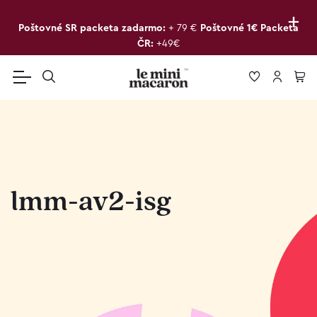
+
Poštovné SR packeta zadarmo:
+ 79 €
Poštovné 1€ Packeta
ČR:
+49€
lmm-av2-isg