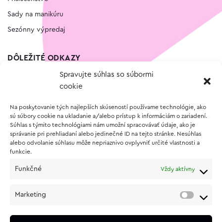
Sady na manikúru
Sezónny výpredaj
DÔLEŽITÉ ODKAZY
Spravujte súhlas so súbormi
Kontakt
cookie
Wishlist
Na poskytovanie tých najlepších skúseností používame technológie, ako
Vernostný program
sú súbory cookie na ukladanie a/alebo prístup k informáciám o zariadení.
Súhlas s týmito technológiami nám umožní spracovávať údaje, ako je
správanie pri prehliadaní alebo jedinečné ID na tejto stránke. Nesúhlas
O NÁKUPE
alebo odvolanie súhlasu môže nepriaznivo ovplyvniť určité vlastnosti a
funkcie.
Obchodné podmienky
Funkčné
Vždy aktívny
Vrátenie a reklamácia tovaru
Zásady používania súborov cookie (EÚ)
Marketing
Ochrana osobných údajov