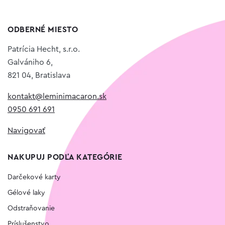
ODBERNÉ MIESTO
Patrícia Hecht, s.r.o.
Galvániho 6,
821 04, Bratislava
kontakt@leminimacaron.sk
0950 691 691
Navigovať
NAKUPUJ PODĽA KATEGÓRIE
Darčekové karty
Gélové laky
Odstraňovanie
Príslušenstvo