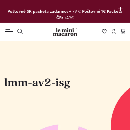
+
Poštovné SR packeta zadarmo:
+ 79 €
Poštovné 1€ Packeta
ČR:
+49€
lmm-av2-isg