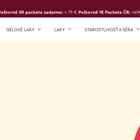
Poštovné SR packeta zadarmo:
+ 79 €
Poštovné 1€ Packeta ČR:
+49
GÉLOVÉ LAKY
LAKY
STAROSTLIVOSŤ A SÉRA