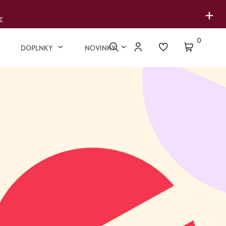
+
€
0
DOPLNKY
NOVINKY