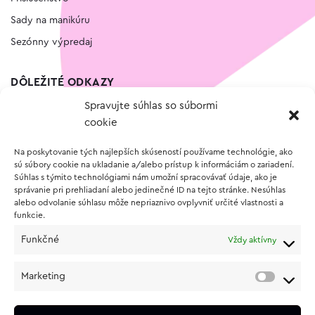
Sady na manikúru
Sezónny výpredaj
DÔLEŽITÉ ODKAZY
Spravujte súhlas so súbormi
Kontakt
cookie
Wishlist
Na poskytovanie tých najlepších skúseností používame technológie, ako
Vernostný program
sú súbory cookie na ukladanie a/alebo prístup k informáciám o zariadení.
Súhlas s týmito technológiami nám umožní spracovávať údaje, ako je
správanie pri prehliadaní alebo jedinečné ID na tejto stránke. Nesúhlas
O NÁKUPE
alebo odvolanie súhlasu môže nepriaznivo ovplyvniť určité vlastnosti a
funkcie.
Obchodné podmienky
Funkčné
Vždy aktívny
Vrátenie a reklamácia tovaru
Zásady používania súborov cookie (EÚ)
Marketing
Ochrana osobných údajov