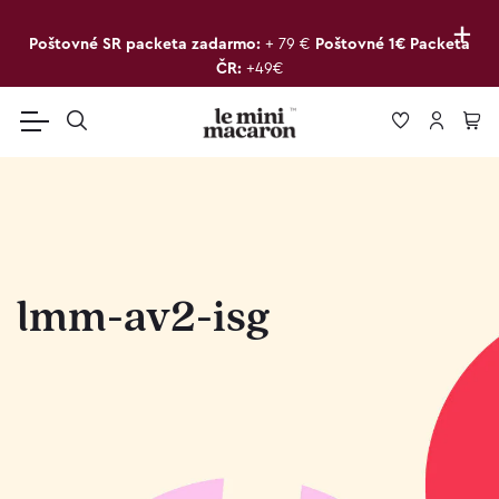
+
Poštovné SR packeta zadarmo:
+ 79 €
Poštovné 1€ Packeta
ČR:
+49€
lmm-av2-isg