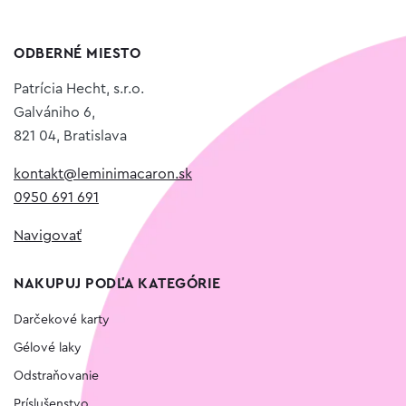
ODBERNÉ MIESTO
Patrícia Hecht, s.r.o.
Galvániho 6,
821 04, Bratislava
kontakt@leminimacaron.sk
0950 691 691
Navigovať
NAKUPUJ PODĽA KATEGÓRIE
Darčekové karty
Gélové laky
Odstraňovanie
Príslušenstvo