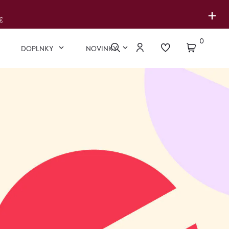
+
€
0
DOPLNKY
NOVINKY