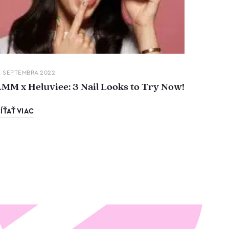
. SEPTEMBRA 2022
LMM x Heluviee: 3 Nail Looks to Try Now!
ÍŤAŤ VIAC