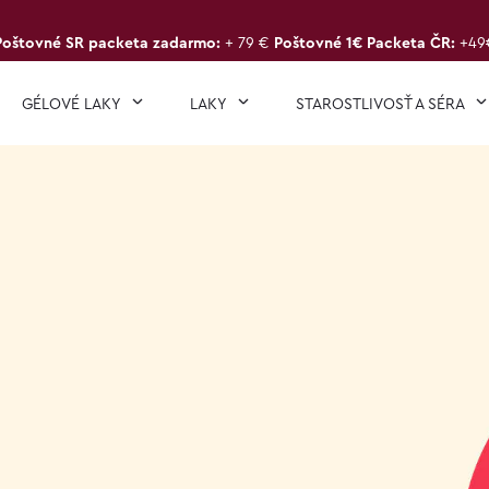
Poštovné SR packeta zadarmo:
+ 79 €
Poštovné 1€ Packeta ČR:
+49
GÉLOVÉ LAKY
LAKY
STAROSTLIVOSŤ A SÉRA