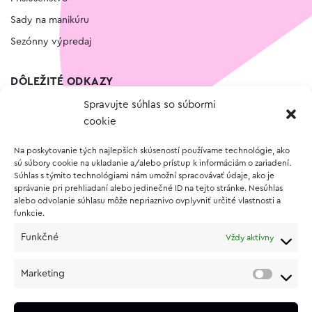
Sady na manikúru
Sezónny výpredaj
DÔLEŽITÉ ODKAZY
Spravujte súhlas so súbormi
Kontakt
cookie
Wishlist
Na poskytovanie tých najlepších skúseností používame technológie, ako
Vernostný program
sú súbory cookie na ukladanie a/alebo prístup k informáciám o zariadení.
Súhlas s týmito technológiami nám umožní spracovávať údaje, ako je
správanie pri prehliadaní alebo jedinečné ID na tejto stránke. Nesúhlas
O NÁKUPE
alebo odvolanie súhlasu môže nepriaznivo ovplyvniť určité vlastnosti a
funkcie.
Obchodné podmienky
Funkčné
Vždy aktívny
Vrátenie a reklamácia tovaru
Zásady používania súborov cookie (EÚ)
Marketing
Ochrana osobných údajov