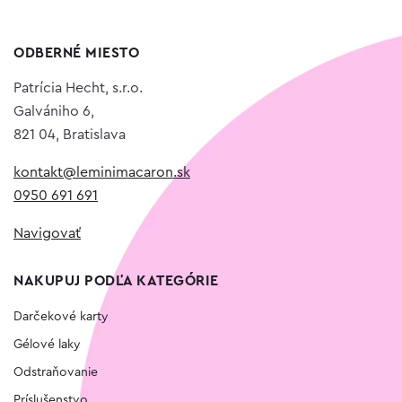
ODBERNÉ MIESTO
Patrícia Hecht, s.r.o.
Galvániho 6,
821 04, Bratislava
kontakt@leminimacaron.sk
0950 691 691
Navigovať
NAKUPUJ PODĽA KATEGÓRIE
Darčekové karty
Gélové laky
Odstraňovanie
Príslušenstvo