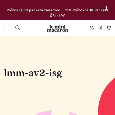
+
Poštovné SR packeta zadarmo:
+ 79 €
Poštovné 1€ Packeta
ČR:
+49€
lmm-av2-isg