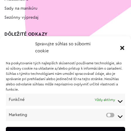
Sady na manikúru
Sezónny výpredaj
DÔLEŽITÉ ODKAZY
Spravujte súhlas so súbormi
Kontakt
cookie
Wishlist
Na poskytovanie tých najlepších skúseností používame technológie, ako
Vernostný program
sú súbory cookie na ukladanie a/alebo prístup k informáciám o zariadení.
Súhlas s týmito technológiami nám umožní spracovávať údaje, ako je
správanie pri prehliadaní alebo jedinečné ID na tejto stránke. Nesúhlas
O NÁKUPE
alebo odvolanie súhlasu môže nepriaznivo ovplyvniť určité vlastnosti a
funkcie.
Obchodné podmienky
Funkčné
Vždy aktívny
Vrátenie a reklamácia tovaru
Zásady používania súborov cookie (EÚ)
Marketing
Ochrana osobných údajov