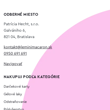
ODBERNÉ MIESTO
Patrícia Hecht, s.r.o.
Galvániho 6,
821 04, Bratislava
kontakt@leminimacaron.sk
0950 691 691
Navigovať
NAKUPUJ PODĽA KATEGÓRIE
Darčekové karty
Gélové laky
Odstraňovanie
Príslušenstvo