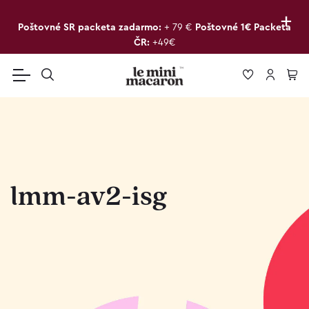
+
Poštovné SR packeta zadarmo:
+ 79 €
Poštovné 1€ Packeta
ČR:
+49€
lmm-av2-isg