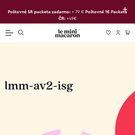
+
Poštovné SR packeta zadarmo:
+ 79 €
Poštovné 1€ Packeta
ČR:
+49€
lmm-av2-isg