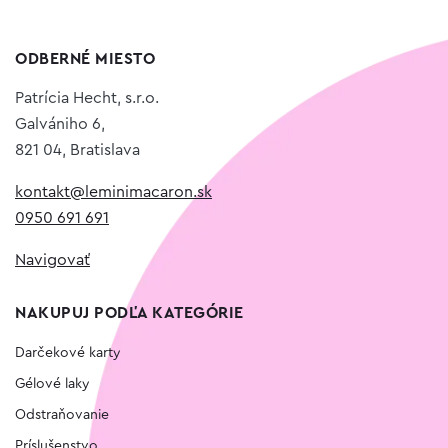
ODBERNÉ MIESTO
Patrícia Hecht, s.r.o.
Galvániho 6,
821 04, Bratislava
kontakt@leminimacaron.sk
0950 691 691
Navigovať
NAKUPUJ PODĽA KATEGÓRIE
Darčekové karty
Gélové laky
Odstraňovanie
Príslušenstvo