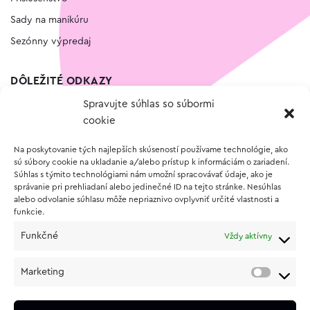
Sady na manikúru
Sezónny výpredaj
DÔLEŽITÉ ODKAZY
Spravujte súhlas so súbormi
Kontakt
cookie
Wishlist
Na poskytovanie tých najlepších skúseností používame technológie, ako
Vernostný program
sú súbory cookie na ukladanie a/alebo prístup k informáciám o zariadení.
Súhlas s týmito technológiami nám umožní spracovávať údaje, ako je
správanie pri prehliadaní alebo jedinečné ID na tejto stránke. Nesúhlas
O NÁKUPE
alebo odvolanie súhlasu môže nepriaznivo ovplyvniť určité vlastnosti a
funkcie.
Obchodné podmienky
Funkčné
Vždy aktívny
Vrátenie a reklamácia tovaru
Zásady používania súborov cookie (EÚ)
Marketing
Ochrana osobných údajov