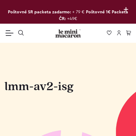
+
Poštovné SR packeta zadarmo:
+ 79 €
Poštovné 1€ Packeta
ČR:
+49€
lmm-av2-isg