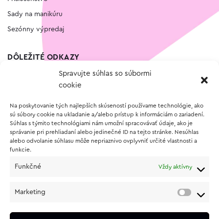
Sady na manikúru
Sezónny výpredaj
DÔLEŽITÉ ODKAZY
Spravujte súhlas so súbormi
Kontakt
cookie
Wishlist
Na poskytovanie tých najlepších skúseností používame technológie, ako
Vernostný program
sú súbory cookie na ukladanie a/alebo prístup k informáciám o zariadení.
Súhlas s týmito technológiami nám umožní spracovávať údaje, ako je
správanie pri prehliadaní alebo jedinečné ID na tejto stránke. Nesúhlas
O NÁKUPE
alebo odvolanie súhlasu môže nepriaznivo ovplyvniť určité vlastnosti a
funkcie.
Obchodné podmienky
Funkčné
Vždy aktívny
Vrátenie a reklamácia tovaru
Zásady používania súborov cookie (EÚ)
Marketing
Ochrana osobných údajov