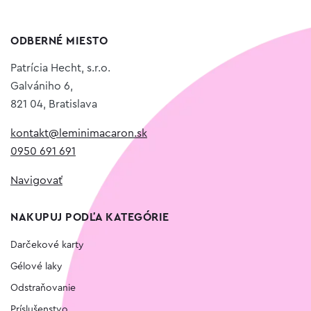
ODBERNÉ MIESTO
Patrícia Hecht, s.r.o.
Galvániho 6,
821 04, Bratislava
kontakt@leminimacaron.sk
0950 691 691
Navigovať
NAKUPUJ PODĽA KATEGÓRIE
Darčekové karty
Gélové laky
Odstraňovanie
Príslušenstvo