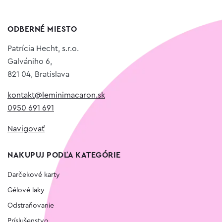
ODBERNÉ MIESTO
Patrícia Hecht, s.r.o.
Galvániho 6,
821 04, Bratislava
kontakt@leminimacaron.sk
0950 691 691
Navigovať
NAKUPUJ PODĽA KATEGÓRIE
Darčekové karty
Gélové laky
Odstraňovanie
Príslušenstvo