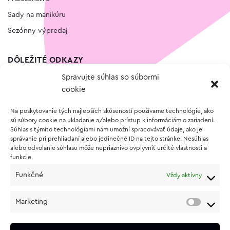
Sady na manikúru
Sezónny výpredaj
DÔLEŽITÉ ODKAZY
Spravujte súhlas so súbormi
Kontakt
cookie
Wishlist
Na poskytovanie tých najlepších skúseností používame technológie, ako
Vernostný program
sú súbory cookie na ukladanie a/alebo prístup k informáciám o zariadení.
Súhlas s týmito technológiami nám umožní spracovávať údaje, ako je
správanie pri prehliadaní alebo jedinečné ID na tejto stránke. Nesúhlas
O NÁKUPE
alebo odvolanie súhlasu môže nepriaznivo ovplyvniť určité vlastnosti a
funkcie.
Obchodné podmienky
Funkčné
Vždy aktívny
Vrátenie a reklamácia tovaru
Zásady používania súborov cookie (EÚ)
Marketing
Ochrana osobných údajov