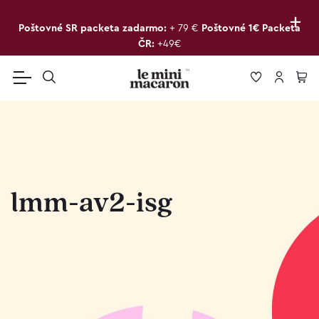
+
Poštovné SR packeta zadarmo:
+ 79 €
Poštovné 1€ Packeta
ČR:
+49€
lmm-av2-isg