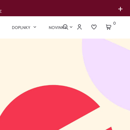
+
€
0
DOPLNKY
NOVINKY