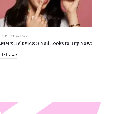
. SEPTEMBRA 2022
LMM x Heluviee: 3 Nail Looks to Try Now!
ÍŤAŤ VIAC