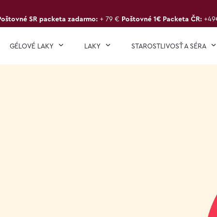
Poštovné SR packeta zadarmo:
+ 79 €
Poštovné 1€ Packeta ČR:
+49
GÉLOVÉ LAKY
LAKY
STAROSTLIVOSŤ A SÉRA