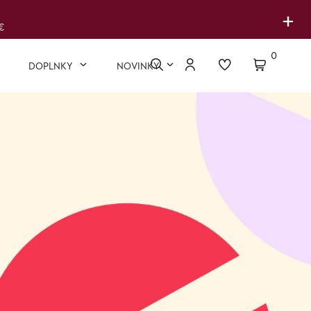
+
€
0
DOPLNKY
NOVINKY