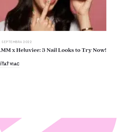
. SEPTEMBRA 2022
LMM x Heluviee: 3 Nail Looks to Try Now!
ÍŤAŤ VIAC