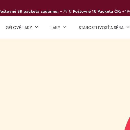
Poštovné SR packeta zadarmo:
+ 79 €
Poštovné 1€ Packeta ČR:
+49
GÉLOVÉ LAKY
LAKY
STAROSTLIVOSŤ A SÉRA