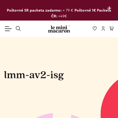
+
Poštovné SR packeta zadarmo:
+ 79 €
Poštovné 1€ Packeta
ČR:
+49€
lmm-av2-isg