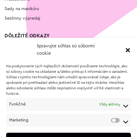
Sady na manikúru
Sezónny výpredaj
DÔLEŽITÉ ODKAZY
Spravujte súhlas so súbormi
Kontakt
cookie
Wishlist
Na poskytovanie tých najlepších skúseností používame technológie, ako
Vernostný program
sú súbory cookie na ukladanie a/alebo prístup k informáciám o zariadení.
Súhlas s týmito technológiami nám umožní spracovávať údaje, ako je
správanie pri prehliadaní alebo jedinečné ID na tejto stránke. Nesúhlas
O NÁKUPE
alebo odvolanie súhlasu môže nepriaznivo ovplyvniť určité vlastnosti a
funkcie.
Obchodné podmienky
Funkčné
Vždy aktívny
Vrátenie a reklamácia tovaru
Zásady používania súborov cookie (EÚ)
Marketing
Ochrana osobných údajov