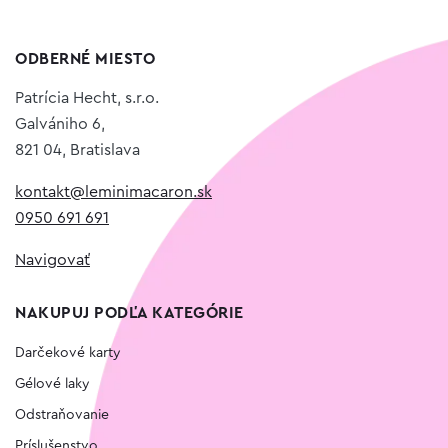
ODBERNÉ MIESTO
Patrícia Hecht, s.r.o.
Galvániho 6,
821 04, Bratislava
kontakt@leminimacaron.sk
0950 691 691
Navigovať
NAKUPUJ PODĽA KATEGÓRIE
Darčekové karty
Gélové laky
Odstraňovanie
Príslušenstvo