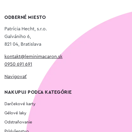
ODBERNÉ MIESTO
Patrícia Hecht, s.r.o.
Galvániho 6,
821 04, Bratislava
kontakt@leminimacaron.sk
0950 691 691
Navigovať
NAKUPUJ PODĽA KATEGÓRIE
Darčekové karty
Gélové laky
Odstraňovanie
Príslušenstvo