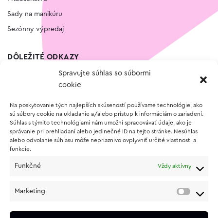
Sady na manikúru
Sezónny výpredaj
DÔLEŽITÉ ODKAZY
Spravujte súhlas so súbormi
Kontakt
cookie
Wishlist
Na poskytovanie tých najlepších skúseností používame technológie, ako
Vernostný program
sú súbory cookie na ukladanie a/alebo prístup k informáciám o zariadení.
Súhlas s týmito technológiami nám umožní spracovávať údaje, ako je
správanie pri prehliadaní alebo jedinečné ID na tejto stránke. Nesúhlas
O NÁKUPE
alebo odvolanie súhlasu môže nepriaznivo ovplyvniť určité vlastnosti a
funkcie.
Obchodné podmienky
Funkčné
Vždy aktívny
Vrátenie a reklamácia tovaru
Zásady používania súborov cookie (EÚ)
Marketing
Ochrana osobných údajov