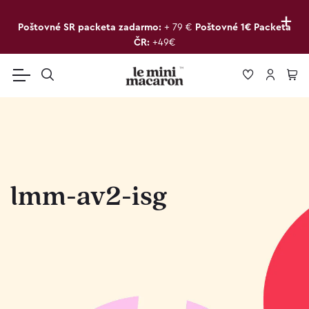
+
Poštovné SR packeta zadarmo:
+ 79 €
Poštovné 1€ Packeta
ČR:
+49€
lmm-av2-isg