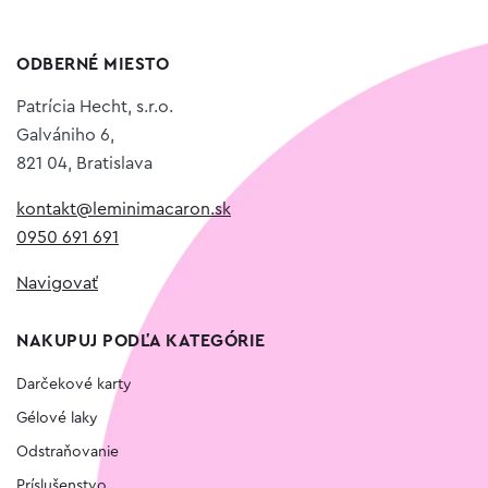
ODBERNÉ MIESTO
Patrícia Hecht, s.r.o.
Galvániho 6,
821 04, Bratislava
kontakt@leminimacaron.sk
0950 691 691
Navigovať
NAKUPUJ PODĽA KATEGÓRIE
Darčekové karty
Gélové laky
Odstraňovanie
Príslušenstvo