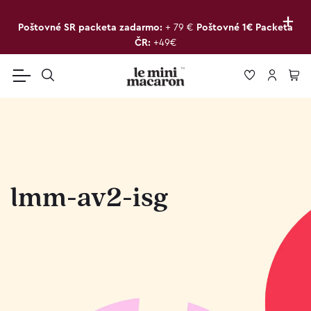
+
Poštovné SR packeta zadarmo:
+ 79 €
Poštovné 1€ Packeta
ČR:
+49€
lmm-av2-isg