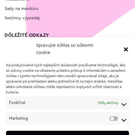
Sady na manikúru
Sezónny výpredaj
DÔLEŽITÉ ODKAZY
Spravujte súhlas so súbormi
Kontakt
cookie
Wishlist
Na poskytovanie tých najlepších skúseností používame technológie, ako
Vernostný program
sú súbory cookie na ukladanie a/alebo prístup k informáciám o zariadení.
Súhlas s týmito technológiami nám umožní spracovávať údaje, ako je
správanie pri prehliadaní alebo jedinečné ID na tejto stránke. Nesúhlas
O NÁKUPE
alebo odvolanie súhlasu môže nepriaznivo ovplyvniť určité vlastnosti a
funkcie.
Obchodné podmienky
Funkčné
Vždy aktívny
Vrátenie a reklamácia tovaru
Zásady používania súborov cookie (EÚ)
Marketing
Ochrana osobných údajov