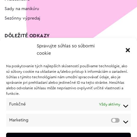
Sady na manikúru
Sezónny výpredaj
DÔLEŽITÉ ODKAZY
Spravujte súhlas so súbormi
Kontakt
cookie
Wishlist
Na poskytovanie tých najlepších skúseností používame technológie, ako
Vernostný program
sú súbory cookie na ukladanie a/alebo prístup k informáciám o zariadení.
Súhlas s týmito technológiami nám umožní spracovávať údaje, ako je
správanie pri prehliadaní alebo jedinečné ID na tejto stránke. Nesúhlas
O NÁKUPE
alebo odvolanie súhlasu môže nepriaznivo ovplyvniť určité vlastnosti a
funkcie.
Obchodné podmienky
Funkčné
Vždy aktívny
Vrátenie a reklamácia tovaru
Zásady používania súborov cookie (EÚ)
Marketing
Ochrana osobných údajov