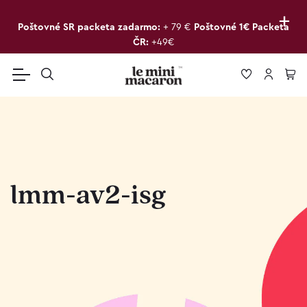
+
Poštovné SR packeta zadarmo:
+ 79 €
Poštovné 1€ Packeta
ČR:
+49€
lmm-av2-isg