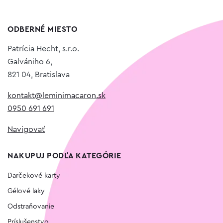
ODBERNÉ MIESTO
Patrícia Hecht, s.r.o.
Galvániho 6,
821 04, Bratislava
kontakt@leminimacaron.sk
0950 691 691
Navigovať
NAKUPUJ PODĽA KATEGÓRIE
Darčekové karty
Gélové laky
Odstraňovanie
Príslušenstvo