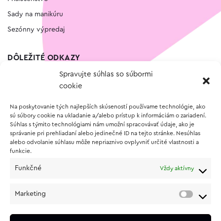
Sady na manikúru
Sezónny výpredaj
DÔLEŽITÉ ODKAZY
Spravujte súhlas so súbormi
Kontakt
cookie
Wishlist
Na poskytovanie tých najlepších skúseností používame technológie, ako
Vernostný program
sú súbory cookie na ukladanie a/alebo prístup k informáciám o zariadení.
Súhlas s týmito technológiami nám umožní spracovávať údaje, ako je
správanie pri prehliadaní alebo jedinečné ID na tejto stránke. Nesúhlas
O NÁKUPE
alebo odvolanie súhlasu môže nepriaznivo ovplyvniť určité vlastnosti a
funkcie.
Obchodné podmienky
Funkčné
Vždy aktívny
Vrátenie a reklamácia tovaru
Zásady používania súborov cookie (EÚ)
Marketing
Ochrana osobných údajov