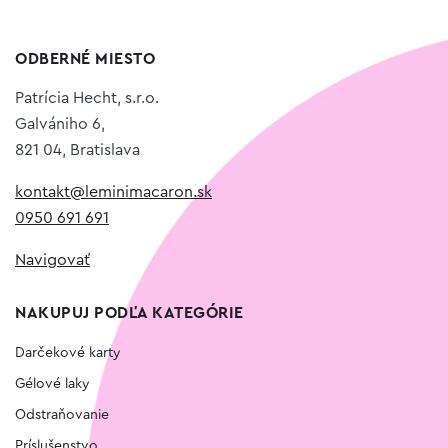
ODBERNÉ MIESTO
Patrícia Hecht, s.r.o.
Galvániho 6,
821 04, Bratislava
kontakt@leminimacaron.sk
0950 691 691
Navigovať
NAKUPUJ PODĽA KATEGÓRIE
Darčekové karty
Gélové laky
Odstraňovanie
Príslušenstvo