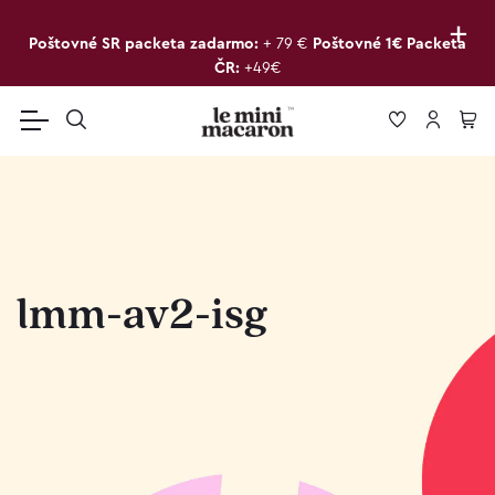
+
Poštovné SR packeta zadarmo:
+ 79 €
Poštovné 1€ Packeta
ČR:
+49€
lmm-av2-isg