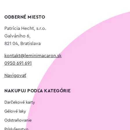
ODBERNÉ MIESTO
Patrícia Hecht, s.r.o.
Galvániho 6,
821 04, Bratislava
kontakt@leminimacaron.sk
0950 691 691
Navigovať
NAKUPUJ PODĽA KATEGÓRIE
Darčekové karty
Gélové laky
Odstraňovanie
Príslušenstvo