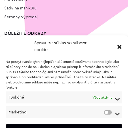
Sady na manikúru
Sezónny výpredaj
DÔLEŽITÉ ODKAZY
Spravujte súhlas so súbormi
Kontakt
cookie
Wishlist
Na poskytovanie tých najlepších skúseností používame technológie, ako
Vernostný program
sú súbory cookie na ukladanie a/alebo prístup k informáciám o zariadení.
Súhlas s týmito technológiami nám umožní spracovávať údaje, ako je
správanie pri prehliadaní alebo jedinečné ID na tejto stránke. Nesúhlas
O NÁKUPE
alebo odvolanie súhlasu môže nepriaznivo ovplyvniť určité vlastnosti a
funkcie.
Obchodné podmienky
Funkčné
Vždy aktívny
Vrátenie a reklamácia tovaru
Zásady používania súborov cookie (EÚ)
Marketing
Ochrana osobných údajov