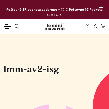
+
Poštovné SR packeta zadarmo:
+ 79 €
Poštovné 1€ Packeta
ČR:
+49€
lmm-av2-isg