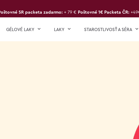
Poštovné SR packeta zadarmo:
+ 79 €
Poštovné 1€ Packeta ČR:
+49
GÉLOVÉ LAKY
LAKY
STAROSTLIVOSŤ A SÉRA