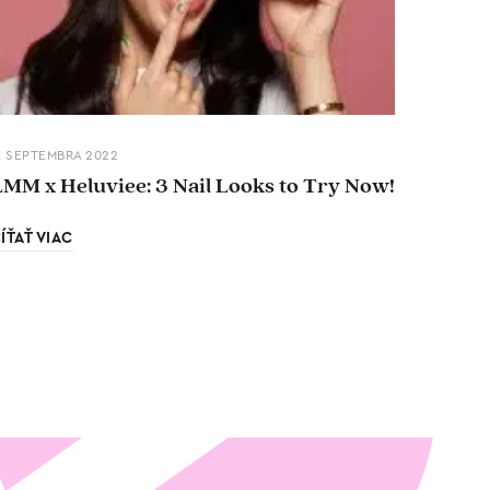
. SEPTEMBRA 2022
LMM x Heluviee: 3 Nail Looks to Try Now!
ÍŤAŤ VIAC