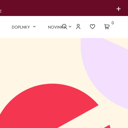
+
€
0
DOPLNKY
NOVINKY