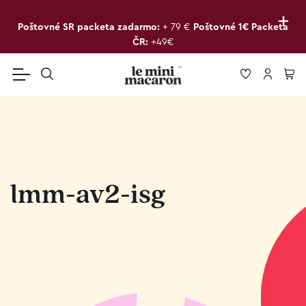
+
Poštovné SR packeta zadarmo:
+ 79 €
Poštovné 1€ Packeta
ČR:
+49€
lmm-av2-isg