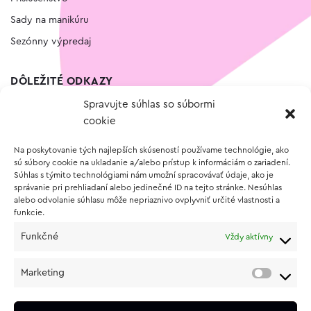
Sady na manikúru
Sezónny výpredaj
DÔLEŽITÉ ODKAZY
Spravujte súhlas so súbormi
Kontakt
cookie
Wishlist
Na poskytovanie tých najlepších skúseností používame technológie, ako
Vernostný program
sú súbory cookie na ukladanie a/alebo prístup k informáciám o zariadení.
Súhlas s týmito technológiami nám umožní spracovávať údaje, ako je
správanie pri prehliadaní alebo jedinečné ID na tejto stránke. Nesúhlas
O NÁKUPE
alebo odvolanie súhlasu môže nepriaznivo ovplyvniť určité vlastnosti a
funkcie.
Obchodné podmienky
Funkčné
Vždy aktívny
Vrátenie a reklamácia tovaru
Zásady používania súborov cookie (EÚ)
Marketing
Ochrana osobných údajov