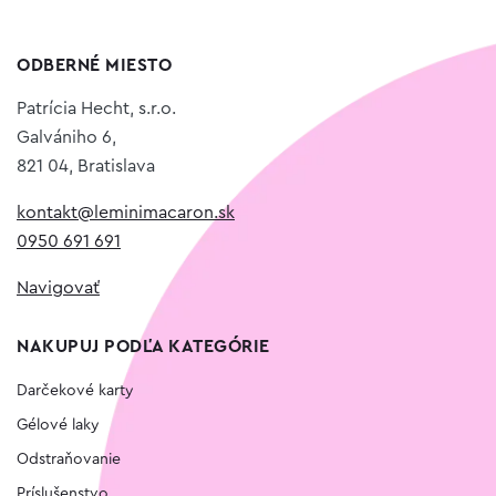
ODBERNÉ MIESTO
Patrícia Hecht, s.r.o.
Galvániho 6,
821 04, Bratislava
kontakt@leminimacaron.sk
0950 691 691
Navigovať
NAKUPUJ PODĽA KATEGÓRIE
Darčekové karty
Gélové laky
Odstraňovanie
Príslušenstvo