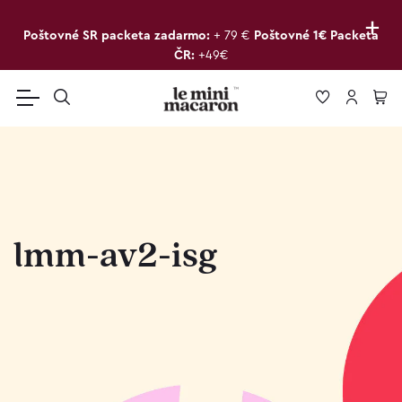
+
Poštovné SR packeta zadarmo:
+ 79 €
Poštovné 1€ Packeta
ČR:
+49€
lmm-av2-isg