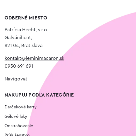
ODBERNÉ MIESTO
Patrícia Hecht, s.r.o.
Galvániho 6,
821 04, Bratislava
kontakt@leminimacaron.sk
0950 691 691
Navigovať
NAKUPUJ PODĽA KATEGÓRIE
Darčekové karty
Gélové laky
Odstraňovanie
Príslušenstvo