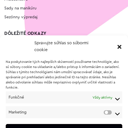
Sady na manikúru
Sezónny výpredaj
DÔLEŽITÉ ODKAZY
Spravujte súhlas so súbormi
Kontakt
cookie
Wishlist
Na poskytovanie tých najlepších skúseností používame technológie, ako
Vernostný program
sú súbory cookie na ukladanie a/alebo prístup k informáciám o zariadení.
Súhlas s týmito technológiami nám umožní spracovávať údaje, ako je
správanie pri prehliadaní alebo jedinečné ID na tejto stránke. Nesúhlas
O NÁKUPE
alebo odvolanie súhlasu môže nepriaznivo ovplyvniť určité vlastnosti a
funkcie.
Obchodné podmienky
Funkčné
Vždy aktívny
Vrátenie a reklamácia tovaru
Zásady používania súborov cookie (EÚ)
Marketing
Ochrana osobných údajov