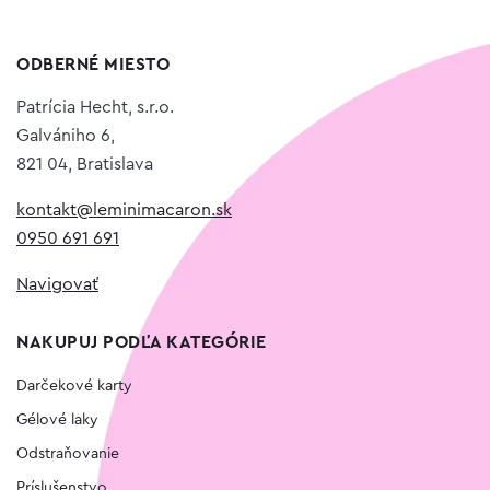
ODBERNÉ MIESTO
Patrícia Hecht, s.r.o.
Galvániho 6,
821 04, Bratislava
kontakt@leminimacaron.sk
0950 691 691
Navigovať
NAKUPUJ PODĽA KATEGÓRIE
Darčekové karty
Gélové laky
Odstraňovanie
Príslušenstvo