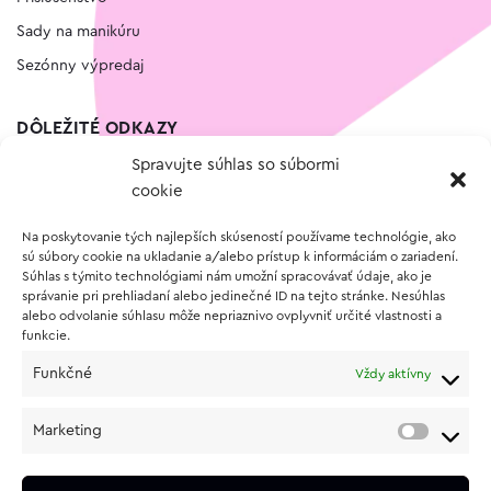
Sady na manikúru
Sezónny výpredaj
DÔLEŽITÉ ODKAZY
Spravujte súhlas so súbormi
Kontakt
cookie
Wishlist
Na poskytovanie tých najlepších skúseností používame technológie, ako
Vernostný program
sú súbory cookie na ukladanie a/alebo prístup k informáciám o zariadení.
Súhlas s týmito technológiami nám umožní spracovávať údaje, ako je
správanie pri prehliadaní alebo jedinečné ID na tejto stránke. Nesúhlas
O NÁKUPE
alebo odvolanie súhlasu môže nepriaznivo ovplyvniť určité vlastnosti a
funkcie.
Obchodné podmienky
Funkčné
Vždy aktívny
Vrátenie a reklamácia tovaru
Zásady používania súborov cookie (EÚ)
Marketing
Ochrana osobných údajov