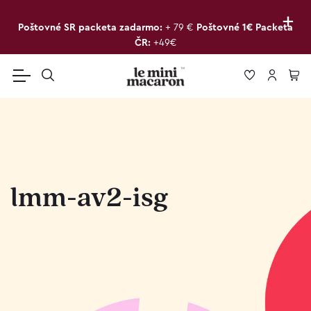
+
Poštovné SR packeta zadarmo:
+ 79 €
Poštovné 1€ Packeta
ČR:
+49€
lmm-av2-isg