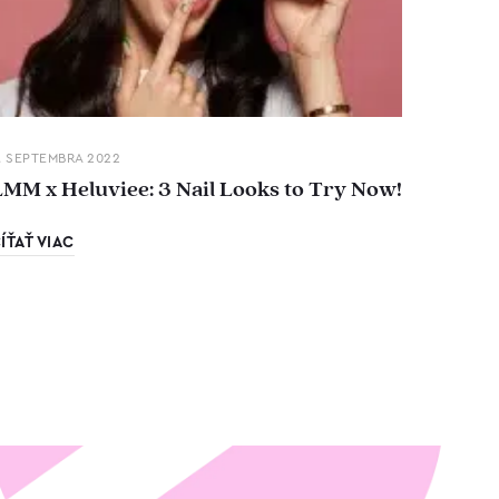
. SEPTEMBRA 2022
LMM x Heluviee: 3 Nail Looks to Try Now!
ÍŤAŤ VIAC