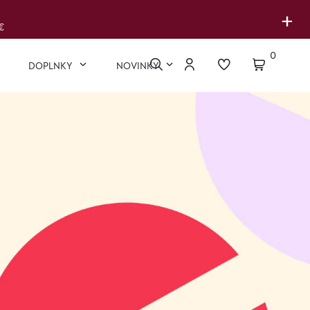
+
€
0
DOPLNKY
NOVINKY