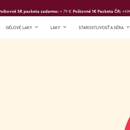
Poštovné SR packeta zadarmo:
+ 79 €
Poštovné 1€ Packeta ČR:
+49
GÉLOVÉ LAKY
LAKY
STAROSTLIVOSŤ A SÉRA