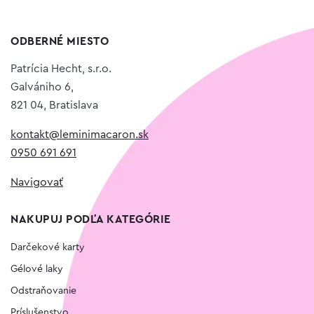
ODBERNÉ MIESTO
Patrícia Hecht, s.r.o.
Galvániho 6,
821 04, Bratislava
kontakt@leminimacaron.sk
0950 691 691
Navigovať
NAKUPUJ PODĽA KATEGÓRIE
Darčekové karty
Gélové laky
Odstraňovanie
Príslušenstvo