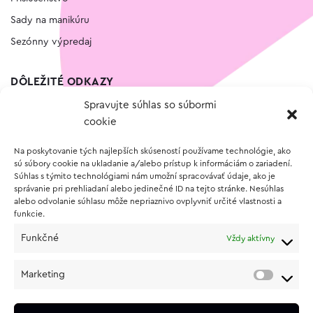
Sady na manikúru
Sezónny výpredaj
DÔLEŽITÉ ODKAZY
Spravujte súhlas so súbormi
Kontakt
cookie
Wishlist
Na poskytovanie tých najlepších skúseností používame technológie, ako
Vernostný program
sú súbory cookie na ukladanie a/alebo prístup k informáciám o zariadení.
Súhlas s týmito technológiami nám umožní spracovávať údaje, ako je
správanie pri prehliadaní alebo jedinečné ID na tejto stránke. Nesúhlas
O NÁKUPE
alebo odvolanie súhlasu môže nepriaznivo ovplyvniť určité vlastnosti a
funkcie.
Obchodné podmienky
Funkčné
Vždy aktívny
Vrátenie a reklamácia tovaru
Zásady používania súborov cookie (EÚ)
Marketing
Ochrana osobných údajov