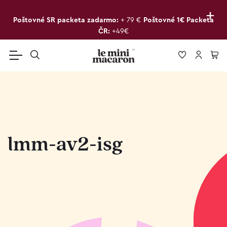
+
Poštovné SR packeta zadarmo:
+ 79 €
Poštovné 1€ Packeta
ČR:
+49€
lmm-av2-isg