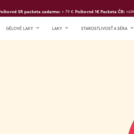
Poštovné SR packeta zadarmo:
+ 79 €
Poštovné 1€ Packeta ČR:
+49
GÉLOVÉ LAKY
LAKY
STAROSTLIVOSŤ A SÉRA