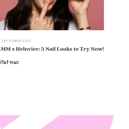
. SEPTEMBRA 2022
LMM x Heluviee: 3 Nail Looks to Try Now!
ÍŤAŤ VIAC