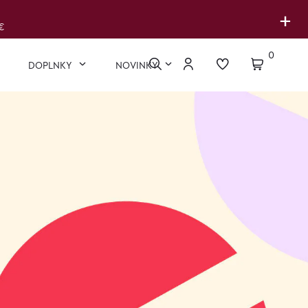
+
€
0
DOPLNKY
NOVINKY