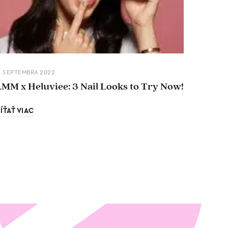
. SEPTEMBRA 2022
LMM x Heluviee: 3 Nail Looks to Try Now!
ÍŤAŤ VIAC