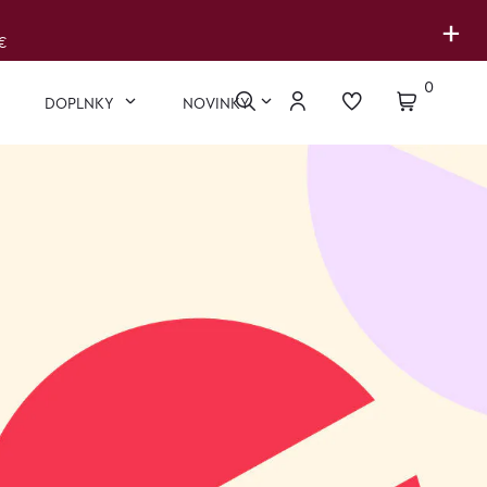
+
€
0
DOPLNKY
NOVINKY