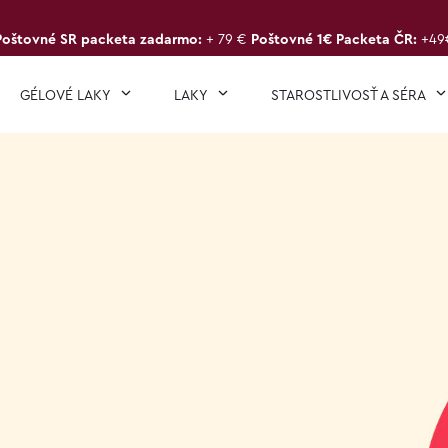
Poštovné SR packeta zadarmo:
+ 79 €
Poštovné 1€ Packeta ČR:
+49
GÉLOVÉ LAKY
LAKY
STAROSTLIVOSŤ A SÉRA