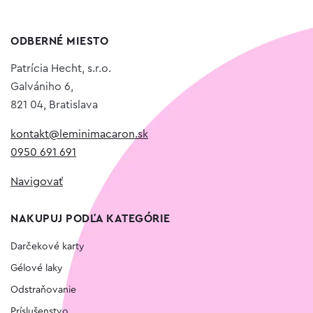
ODBERNÉ MIESTO
Patrícia Hecht, s.r.o.
Galvániho 6,
821 04, Bratislava
kontakt@leminimacaron.sk
0950 691 691
Navigovať
NAKUPUJ PODĽA KATEGÓRIE
Darčekové karty
Gélové laky
Odstraňovanie
Príslušenstvo