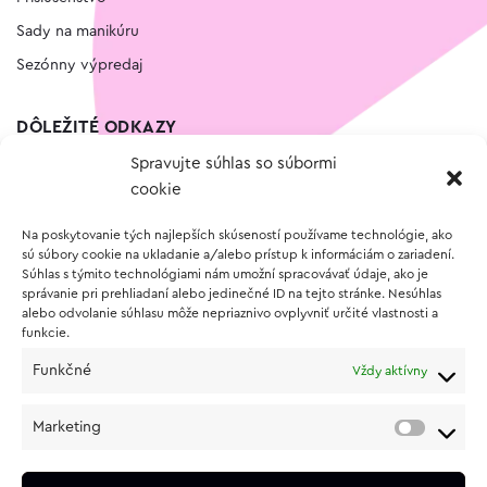
Sady na manikúru
Sezónny výpredaj
DÔLEŽITÉ ODKAZY
Spravujte súhlas so súbormi
Kontakt
cookie
Wishlist
Na poskytovanie tých najlepších skúseností používame technológie, ako
Vernostný program
sú súbory cookie na ukladanie a/alebo prístup k informáciám o zariadení.
Súhlas s týmito technológiami nám umožní spracovávať údaje, ako je
správanie pri prehliadaní alebo jedinečné ID na tejto stránke. Nesúhlas
O NÁKUPE
alebo odvolanie súhlasu môže nepriaznivo ovplyvniť určité vlastnosti a
funkcie.
Obchodné podmienky
Funkčné
Vždy aktívny
Vrátenie a reklamácia tovaru
Zásady používania súborov cookie (EÚ)
Marketing
Ochrana osobných údajov