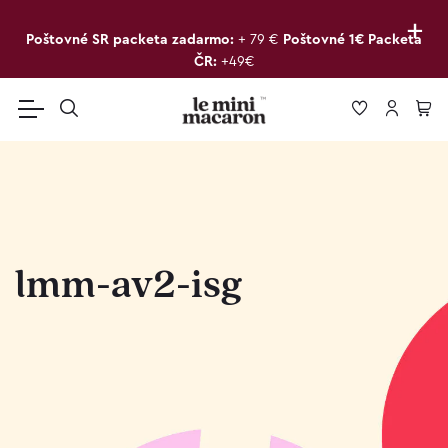
+
Poštovné SR packeta zadarmo:
+ 79 €
Poštovné 1€ Packeta
ČR:
+49€
lmm-av2-isg