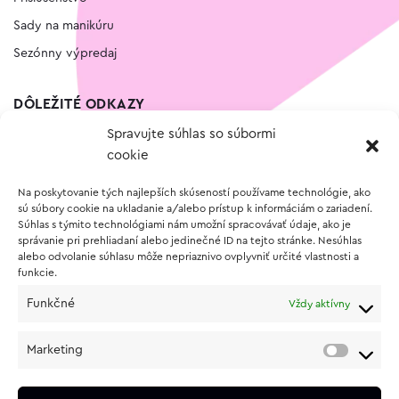
Sady na manikúru
Sezónny výpredaj
DÔLEŽITÉ ODKAZY
Spravujte súhlas so súbormi
Kontakt
cookie
Wishlist
Na poskytovanie tých najlepších skúseností používame technológie, ako
Vernostný program
sú súbory cookie na ukladanie a/alebo prístup k informáciám o zariadení.
Súhlas s týmito technológiami nám umožní spracovávať údaje, ako je
správanie pri prehliadaní alebo jedinečné ID na tejto stránke. Nesúhlas
O NÁKUPE
alebo odvolanie súhlasu môže nepriaznivo ovplyvniť určité vlastnosti a
funkcie.
Obchodné podmienky
Funkčné
Vždy aktívny
Vrátenie a reklamácia tovaru
Zásady používania súborov cookie (EÚ)
Marketing
Ochrana osobných údajov