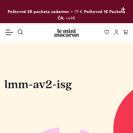
+
Poštovné SR packeta zadarmo:
+ 79 €
Poštovné 1€ Packeta
ČR:
+49€
lmm-av2-isg