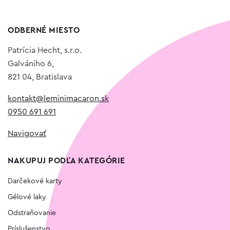
ODBERNÉ MIESTO
Patrícia Hecht, s.r.o.
Galvániho 6,
821 04, Bratislava
kontakt@leminimacaron.sk
0950 691 691
Navigovať
NAKUPUJ PODĽA KATEGÓRIE
Darčekové karty
Gélové laky
Odstraňovanie
Príslušenstvo