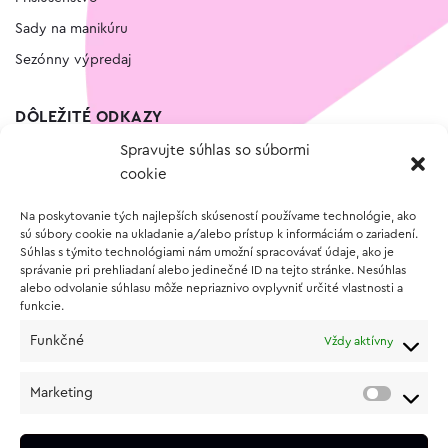
Sady na manikúru
Sezónny výpredaj
DÔLEŽITÉ ODKAZY
Spravujte súhlas so súbormi
Kontakt
cookie
Wishlist
Na poskytovanie tých najlepších skúseností používame technológie, ako
Vernostný program
sú súbory cookie na ukladanie a/alebo prístup k informáciám o zariadení.
Súhlas s týmito technológiami nám umožní spracovávať údaje, ako je
správanie pri prehliadaní alebo jedinečné ID na tejto stránke. Nesúhlas
O NÁKUPE
alebo odvolanie súhlasu môže nepriaznivo ovplyvniť určité vlastnosti a
funkcie.
Obchodné podmienky
Funkčné
Vždy aktívny
Vrátenie a reklamácia tovaru
Zásady používania súborov cookie (EÚ)
Marketing
Ochrana osobných údajov