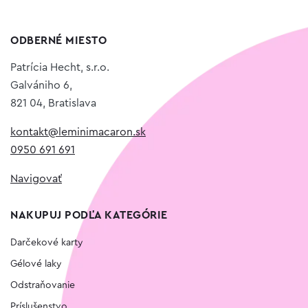
ODBERNÉ MIESTO
Patrícia Hecht, s.r.o.
Galvániho 6,
821 04, Bratislava
kontakt@leminimacaron.sk
0950 691 691
Navigovať
NAKUPUJ PODĽA KATEGÓRIE
Darčekové karty
Gélové laky
Odstraňovanie
Príslušenstvo