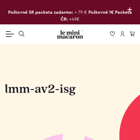
+
Poštovné SR packeta zadarmo:
+ 79 €
Poštovné 1€ Packeta
ČR:
+49€
lmm-av2-isg