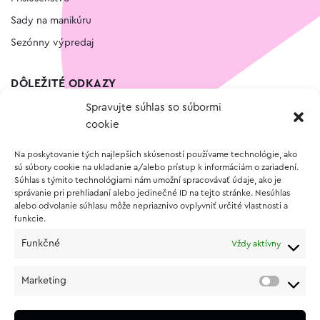
Sady na manikúru
Sezónny výpredaj
DÔLEŽITÉ ODKAZY
Spravujte súhlas so súbormi
Kontakt
cookie
Wishlist
Na poskytovanie tých najlepších skúseností používame technológie, ako
Vernostný program
sú súbory cookie na ukladanie a/alebo prístup k informáciám o zariadení.
Súhlas s týmito technológiami nám umožní spracovávať údaje, ako je
správanie pri prehliadaní alebo jedinečné ID na tejto stránke. Nesúhlas
O NÁKUPE
alebo odvolanie súhlasu môže nepriaznivo ovplyvniť určité vlastnosti a
funkcie.
Obchodné podmienky
Funkčné
Vždy aktívny
Vrátenie a reklamácia tovaru
Zásady používania súborov cookie (EÚ)
Marketing
Ochrana osobných údajov