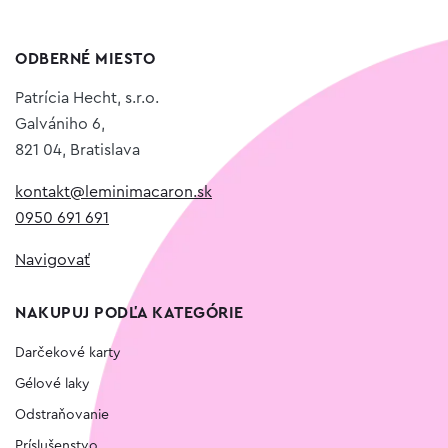
ODBERNÉ MIESTO
Patrícia Hecht, s.r.o.
Galvániho 6,
821 04, Bratislava
kontakt@leminimacaron.sk
0950 691 691
Navigovať
NAKUPUJ PODĽA KATEGÓRIE
Darčekové karty
Gélové laky
Odstraňovanie
Príslušenstvo