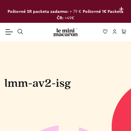
+
Poštovné SR packeta zadarmo:
+ 79 €
Poštovné 1€ Packeta
ČR:
+49€
lmm-av2-isg