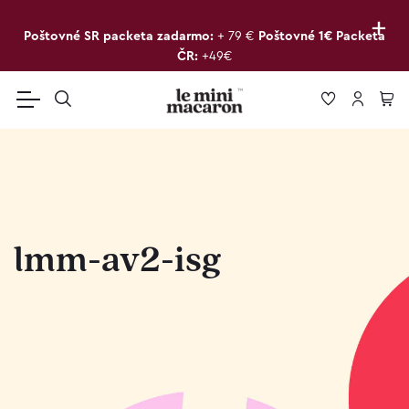
+
Poštovné SR packeta zadarmo:
+ 79 €
Poštovné 1€ Packeta
ČR:
+49€
lmm-av2-isg