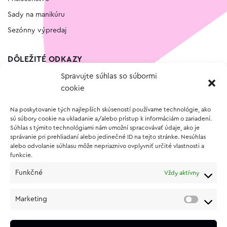
Sady na manikúru
Sezónny výpredaj
DÔLEŽITÉ ODKAZY
Spravujte súhlas so súbormi
Kontakt
cookie
Wishlist
Na poskytovanie tých najlepších skúseností používame technológie, ako
Vernostný program
sú súbory cookie na ukladanie a/alebo prístup k informáciám o zariadení.
Súhlas s týmito technológiami nám umožní spracovávať údaje, ako je
správanie pri prehliadaní alebo jedinečné ID na tejto stránke. Nesúhlas
O NÁKUPE
alebo odvolanie súhlasu môže nepriaznivo ovplyvniť určité vlastnosti a
funkcie.
Obchodné podmienky
Funkčné
Vždy aktívny
Vrátenie a reklamácia tovaru
Zásady používania súborov cookie (EÚ)
Marketing
Ochrana osobných údajov