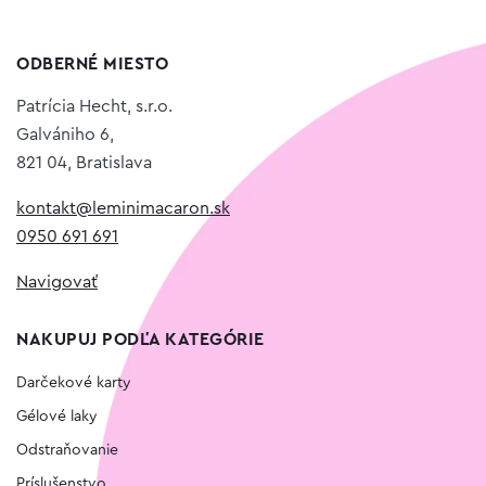
ODBERNÉ MIESTO
Patrícia Hecht, s.r.o.
Galvániho 6,
821 04, Bratislava
kontakt@leminimacaron.sk
0950 691 691
Navigovať
NAKUPUJ PODĽA KATEGÓRIE
Darčekové karty
Gélové laky
Odstraňovanie
Príslušenstvo