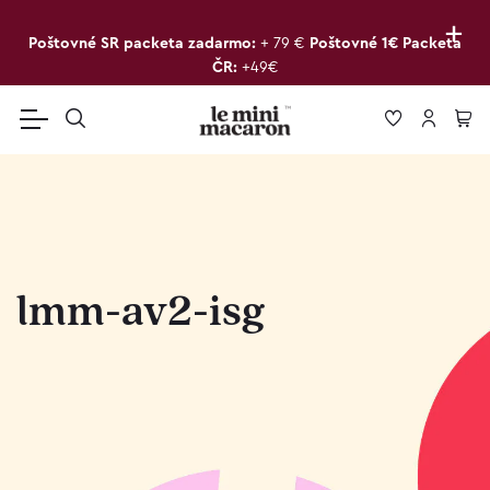
+
Poštovné SR packeta zadarmo:
+ 79 €
Poštovné 1€ Packeta
ČR:
+49€
lmm-av2-isg