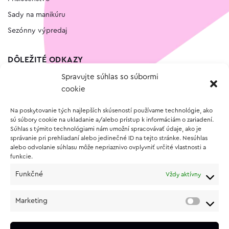
Sady na manikúru
Sezónny výpredaj
DÔLEŽITÉ ODKAZY
Spravujte súhlas so súbormi
Kontakt
cookie
Wishlist
Na poskytovanie tých najlepších skúseností používame technológie, ako
Vernostný program
sú súbory cookie na ukladanie a/alebo prístup k informáciám o zariadení.
Súhlas s týmito technológiami nám umožní spracovávať údaje, ako je
správanie pri prehliadaní alebo jedinečné ID na tejto stránke. Nesúhlas
O NÁKUPE
alebo odvolanie súhlasu môže nepriaznivo ovplyvniť určité vlastnosti a
funkcie.
Obchodné podmienky
Funkčné
Vždy aktívny
Vrátenie a reklamácia tovaru
Zásady používania súborov cookie (EÚ)
Marketing
Ochrana osobných údajov