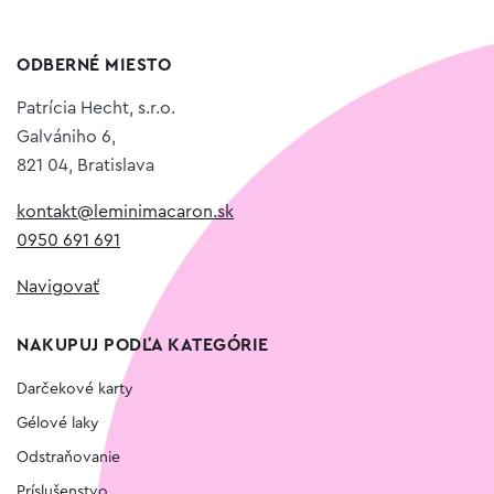
ODBERNÉ MIESTO
Patrícia Hecht, s.r.o.
Galvániho 6,
821 04, Bratislava
kontakt@leminimacaron.sk
0950 691 691
Navigovať
NAKUPUJ PODĽA KATEGÓRIE
Darčekové karty
Gélové laky
Odstraňovanie
Príslušenstvo