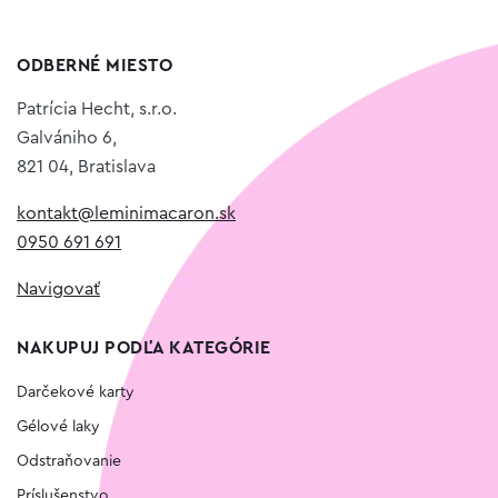
ODBERNÉ MIESTO
Patrícia Hecht, s.r.o.
Galvániho 6,
821 04, Bratislava
kontakt@leminimacaron.sk
0950 691 691
Navigovať
NAKUPUJ PODĽA KATEGÓRIE
Darčekové karty
Gélové laky
Odstraňovanie
Príslušenstvo