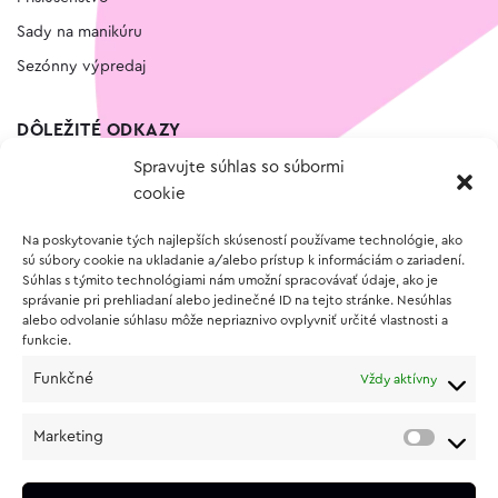
Sady na manikúru
Sezónny výpredaj
DÔLEŽITÉ ODKAZY
Spravujte súhlas so súbormi
Kontakt
cookie
Wishlist
Na poskytovanie tých najlepších skúseností používame technológie, ako
Vernostný program
sú súbory cookie na ukladanie a/alebo prístup k informáciám o zariadení.
Súhlas s týmito technológiami nám umožní spracovávať údaje, ako je
správanie pri prehliadaní alebo jedinečné ID na tejto stránke. Nesúhlas
O NÁKUPE
alebo odvolanie súhlasu môže nepriaznivo ovplyvniť určité vlastnosti a
funkcie.
Obchodné podmienky
Funkčné
Vždy aktívny
Vrátenie a reklamácia tovaru
Zásady používania súborov cookie (EÚ)
Marketing
Ochrana osobných údajov