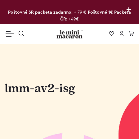
+
Poštovné SR packeta zadarmo:
+ 79 €
Poštovné 1€ Packeta
ČR:
+49€
lmm-av2-isg