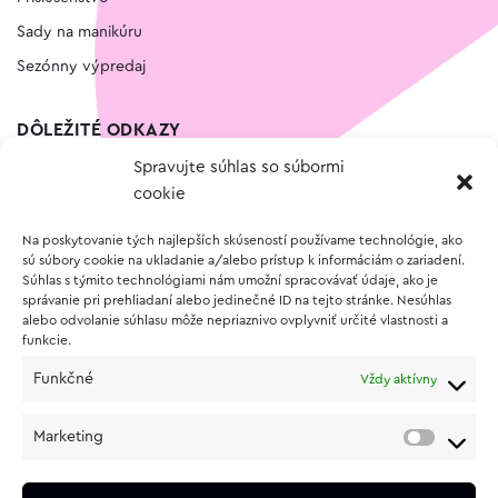
Sady na manikúru
Sezónny výpredaj
DÔLEŽITÉ ODKAZY
Spravujte súhlas so súbormi
Kontakt
cookie
Wishlist
Na poskytovanie tých najlepších skúseností používame technológie, ako
Vernostný program
sú súbory cookie na ukladanie a/alebo prístup k informáciám o zariadení.
Súhlas s týmito technológiami nám umožní spracovávať údaje, ako je
správanie pri prehliadaní alebo jedinečné ID na tejto stránke. Nesúhlas
O NÁKUPE
alebo odvolanie súhlasu môže nepriaznivo ovplyvniť určité vlastnosti a
funkcie.
Obchodné podmienky
Funkčné
Vždy aktívny
Vrátenie a reklamácia tovaru
Zásady používania súborov cookie (EÚ)
Marketing
Ochrana osobných údajov