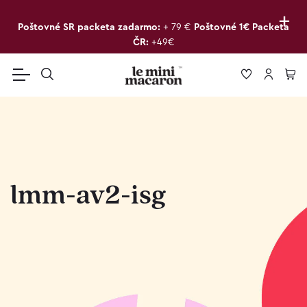
+
Poštovné SR packeta zadarmo:
+ 79 €
Poštovné 1€ Packeta
ČR:
+49€
lmm-av2-isg