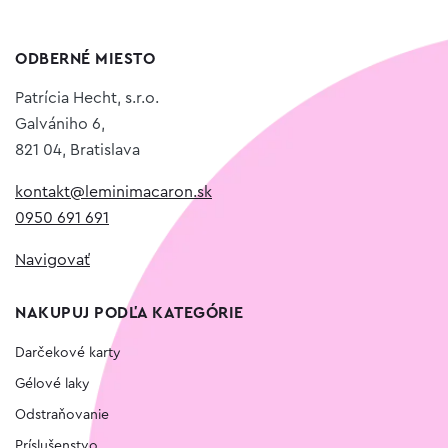
ODBERNÉ MIESTO
Patrícia Hecht, s.r.o.
Galvániho 6,
821 04, Bratislava
kontakt@leminimacaron.sk
0950 691 691
Navigovať
NAKUPUJ PODĽA KATEGÓRIE
Darčekové karty
Gélové laky
Odstraňovanie
Príslušenstvo