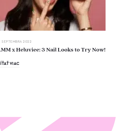
. SEPTEMBRA 2022
LMM x Heluviee: 3 Nail Looks to Try Now!
ÍŤAŤ VIAC