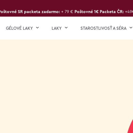
Poštovné SR packeta zadarmo:
+ 79 €
Poštovné 1€ Packeta ČR:
+49
GÉLOVÉ LAKY
LAKY
STAROSTLIVOSŤ A SÉRA