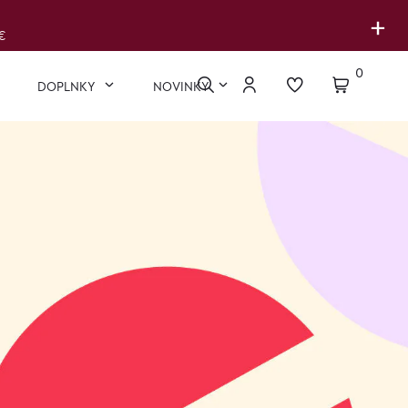
+
€
0
DOPLNKY
NOVINKY